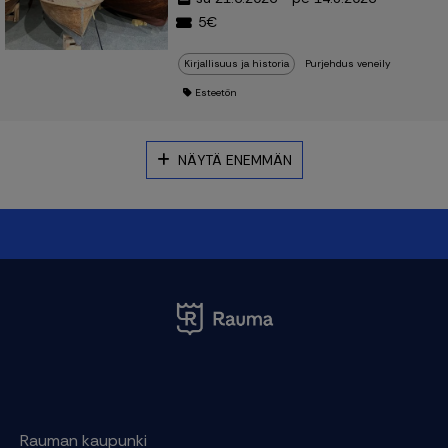
5€
Kirjallisuus ja historia
Purjehdus veneily
Esteetön
NÄYTÄ ENEMMÄN
Rauman kaupunki