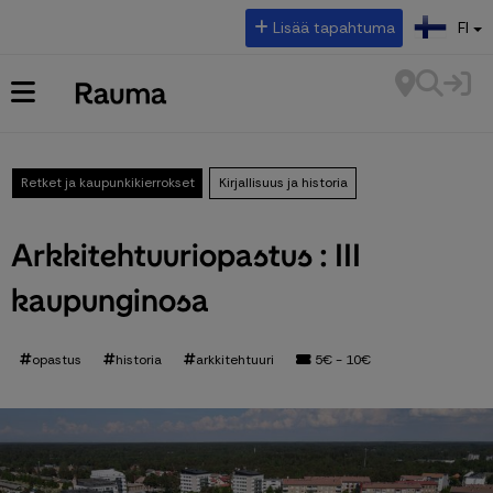
Valitse kieli:
Lisää tapahtuma
FI
Retket ja kaupunkikierrokset
Kirjallisuus ja historia
Arkkitehtuuriopastus : III
kaupunginosa
opastus
historia
arkkitehtuuri
5€ - 10€