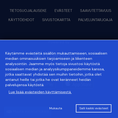
TIETOSUOJALAUSEKE
EVÄSTEET
SAAVUTETTAVUUS
KÄYTTÖEHDOT
SIVUSTOKARTTA
PALVELUNTARJOAJA
Powered by
Käytämme evästeitä sisällön mukauttamiseen, sosiaalisen
median ominaisuuksien tarjoamiseen ja liikenteen
analysointiin. Jaamme myös tietoja sivustosi käytöstä
sosiaalisen median ja analyysikumppaneidemme kanssa,
© 2026 townbase
jotka saattavat yhdistää sen muihin tietoihin, jotka olet
antanut heille tai jotka he ovat keränneet heidän
palvelujensa käytöstä.
Lue lisää evästeiden käyttämisestä.
Mukauta
Salli kaikki evästeet
Muuta suostumuksia