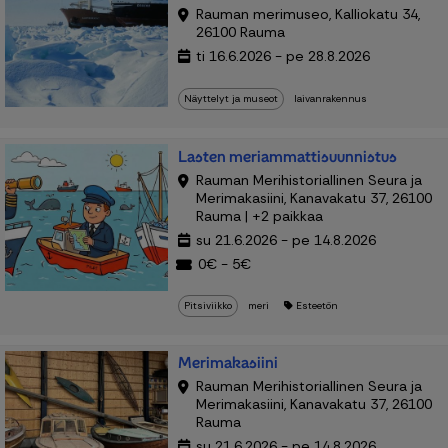
Rauman merimuseo, Kalliokatu 34,
26100 Rauma
ti 16.6.2026 - pe 28.8.2026
Näyttelyt ja museot
laivanrakennus
Lasten meriammattisuunnistus
Rauman Merihistoriallinen Seura ja
Merimakasiini, Kanavakatu 37, 26100
Rauma | +2 paikkaa
su 21.6.2026 - pe 14.8.2026
0€ - 5€
Pitsiviikko
meri
Esteetön
Merimakasiini
Rauman Merihistoriallinen Seura ja
Merimakasiini, Kanavakatu 37, 26100
Rauma
su 21.6.2026 - pe 14.8.2026