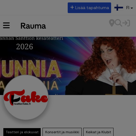
Valitse kieli:
Lisää tapahtuma
FI
Teatteri ja elokuvat
Konsertit ja musiikki
Keikat ja Klubit