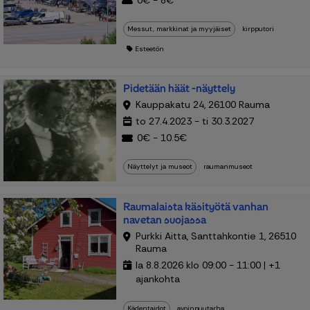
0€ - 8€
Messut, markkinat ja myyjäiset
kirpputori
Esteetön
Pidetään häät -näyttely
Kauppakatu 24, 26100 Rauma
to 27.4.2023 - ti 30.3.2027
0€ - 10.5€
Näyttelyt ja museot
raumanmuseot
Raumalaista käsityötä vanhan
navetan suojassa
Purkki Aitta, Santtahkontie 1, 26510
Rauma
la 8.8.2026 klo 09:00 - 11:00 | +1
ajankohta
Kädentaidot
avoinpuutarha