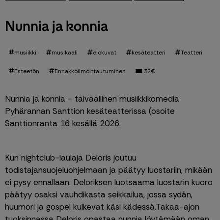
Nunnia ja konnia
musiikki
musikaali
elokuvat
kesäteatteri
Teatteri
Esteetön
Ennakkoilmoittautuminen
32€
Nunnia ja konnia - taivaallinen musiikkikomedia 
Pyhärannan Santtion kesäteatterissa (osoite 
Santtionranta 16 kesällä 2026.
Kun nightclub-laulaja Deloris joutuu 
todistajansuojeluohjelmaan ja päätyy luostariin, mikään 
ei pysy ennallaan. Deloriksen luotsaama luostarin kuoro 
päätyy osaksi vauhdikasta seikkailua, jossa sydän, 
huumori ja gospel kulkevat käsi kädessä.Takaa-ajon 
tuoksinnassa Deloris opastaa nunnia löytämään oman 