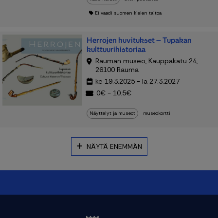
Ei vaadi suomen kielen taitoa
Herrojen huvitukset – Tupakan
kulttuurihistoriaa
Rauman museo, Kauppakatu 24,
26100 Rauma
ke 19.3.2025 - la 27.3.2027
0€ - 10.5€
Näyttelyt ja museot
museokortti
NÄYTÄ ENEMMÄN