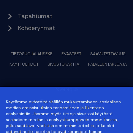
Tapahtumat
Kohderyhmät
TIETOSUOJALAUSEKE
EVÄSTEET
SAAVUTETTAVUUS
KÄYTTÖEHDOT
SIVUSTOKARTTA
PALVELUNTARJOAJA
Powered by
Käytämme evästeitä sisällön mukauttamiseen, sosiaalisen
median ominaisuuksien tarjoamiseen ja liikenteen
analysointiin. Jaamme myös tietoja sivustosi käytöstä
sosiaalisen median ja analyysikumppaneidemme kanssa,
© 2026 townbase
jotka saattavat yhdistää sen muihin tietoihin, jotka olet
antanut heille tai jotka he ovat keränneet heidän