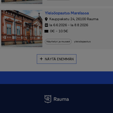
Yleisöopastus Marelassa
Kauppakatu 24, 26100 Rauma
la 6.6.2026 - la 8.8.2026
0€ - 10.5€
Näyttelyt ja museot
yleisöopastus
NÄYTÄ ENEMMÄN