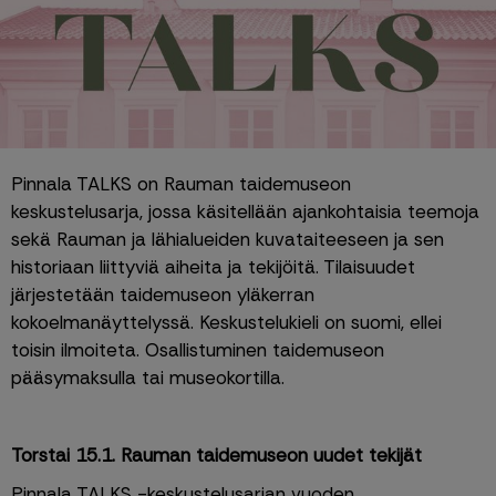
Pinnala TALKS on Rauman taidemuseon 
keskustelusarja, jossa käsitellään ajankohtaisia teemoja 
sekä Rauman ja lähialueiden kuvataiteeseen ja sen 
historiaan liittyviä aiheita ja tekijöitä. Tilaisuudet 
järjestetään taidemuseon yläkerran 
kokoelmanäyttelyssä. Keskustelukieli on suomi, ellei 
toisin ilmoiteta. Osallistuminen taidemuseon 
pääsymaksulla tai museokortilla.
Torstai 15.1. Rauman taidemuseon uudet tekijät
Pinnala TALKS -keskustelusarjan vuoden 