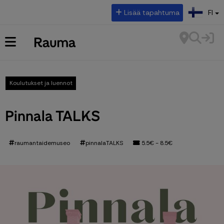
Valitse kieli:
Lisää tapahtuma
FI
Koulutukset ja luennot
Pinnala TALKS
raumantaidemuseo
pinnalaTALKS
5.5€ - 8.5€