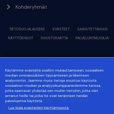
Kohderyhmät
TIETOSUOJALAUSEKE
EVÄSTEET
SAAVUTETTAVUUS
KÄYTTÖEHDOT
SIVUSTOKARTTA
PALVELUNTARJOAJA
Powered by
Käytämme evästeitä sisällön mukauttamiseen, sosiaalisen
median ominaisuuksien tarjoamiseen ja liikenteen
analysointiin. Jaamme myös tietoja sivustosi käytöstä
sosiaalisen median ja analyysikumppaneidemme kanssa,
© 2026 townbase
jotka saattavat yhdistää sen muihin tietoihin, jotka olet
antanut heille tai jotka he ovat keränneet heidän
palvelujensa käytöstä.
Lue lisää evästeiden käyttämisestä.