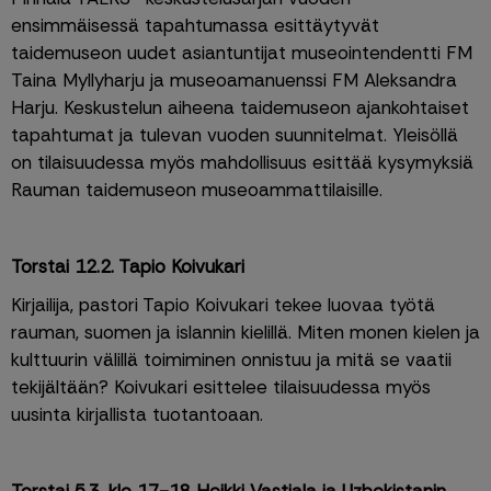
ensimmäisessä tapahtumassa esittäytyvät 
taidemuseon uudet asiantuntijat museointendentti FM 
Taina Myllyharju ja museoamanuenssi FM Aleksandra 
Harju. Keskustelun aiheena taidemuseon ajankohtaiset 
tapahtumat ja tulevan vuoden suunnitelmat. Yleisöllä 
on tilaisuudessa myös mahdollisuus esittää kysymyksiä 
Rauman taidemuseon museoammattilaisille.
Torstai 12.2. Tapio Koivukari
Kirjailija, pastori Tapio Koivukari tekee luovaa työtä 
rauman, suomen ja islannin kielillä. Miten monen kielen ja 
kulttuurin välillä toimiminen onnistuu ja mitä se vaatii 
tekijältään? Koivukari esittelee tilaisuudessa myös 
uusinta kirjallista tuotantoaan.