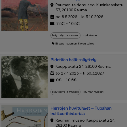
Rauman taidemuseo, Kuninkaankatu
37, 26100 Rauma
pe 8.5.2026 - la 3.10.2026
7.5€ - 10.5€
Näyttelyt ja museot
nykytaide
Ei vaadi suomen kielen taitoa
Pidetään häät -näyttely
Kauppakatu 24, 26100 Rauma
to 27.4.2023 - ti 30.3.2027
0€ - 10.5€
Näyttelyt ja museot
raumanmuseot
Herrojen huvitukset – Tupakan
kulttuurihistoriaa
Rauman museo, Kauppakatu 24,
26100 Rauma