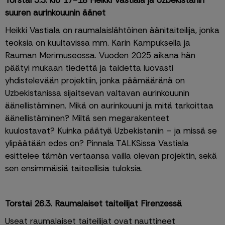
Torstai 5.3. klo 17-18 Heikki Vastiala ja Uzbekistanin 
suuren aurinkouunin äänet
Heikki Vastiala on raumalaislähtöinen äänitaiteilija, jonka 
teoksia on kuultavissa mm. Karin Kampuksella ja 
Rauman Merimuseossa. Vuoden 2025 aikana hän 
päätyi mukaan tiedettä ja taidetta luovasti 
yhdistelevään projektiin, jonka päämääränä on 
Uzbekistanissa sijaitsevan valtavan aurinkouunin 
äänellistäminen. Mikä on aurinkouuni ja mitä tarkoittaa 
äänellistäminen? Miltä sen megarakenteet 
kuulostavat? Kuinka päätyä Uzbekistaniin – ja missä se 
ylipäätään edes on? Pinnala TALKSissa Vastiala 
esittelee tämän vertaansa vailla olevan projektin, sekä 
sen ensimmäisiä taiteellisia tuloksia.
Torstai 26.3. Raumalaiset taiteilijat Firenzessä
Useat raumalaiset taiteilijat ovat nauttineet 