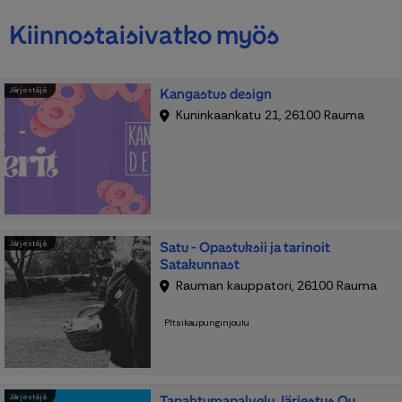
Kiinnostaisivatko myös
Kangastus design
Järjestäjä
Kuninkaankatu 21, 26100 Rauma
Satu - Opastuksii ja tarinoit
Järjestäjä
Satakunnast
Rauman kauppatori, 26100 Rauma
PItsikaupunginjoulu
Tapahtumapalvelu Järjestys Oy
Järjestäjä