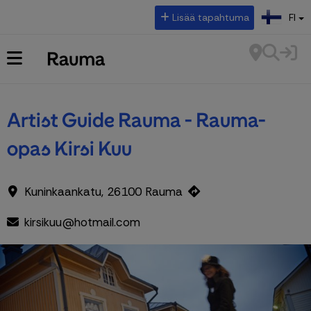
Valitse kieli:
Lisää tapahtuma
FI
Artist Guide Rauma - Rauma-
opas Kirsi Kuu
Kuninkaankatu, 26100 Rauma
kirsikuu@hotmail.com