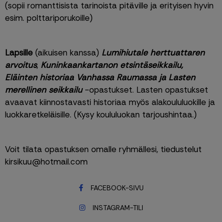
(sopii romanttisista tarinoista pitäville ja erityisen hyvin 
esim. polttariporukoille)
Lapsille
 (aikuisen kanssa) 
Lumihiutale herttuattaren 
arvoitus
, 
Kuninkaankartanon etsintäseikkailu, 
Eläinten historiaa Vanhassa Raumassa ja Lasten 
merellinen seikkailu
 -opastukset. Lasten opastukset 
avaavat kiinnostavasti historiaa myös alakoululuokille ja 
luokkaretkeläisille. (Kysy koululuokan tarjoushintaa.)
Voit tilata opastuksen omalle ryhmällesi, tiedustelut 
kirsikuu@hotmail.com
FACEBOOK-SIVU
INSTAGRAM-TILI