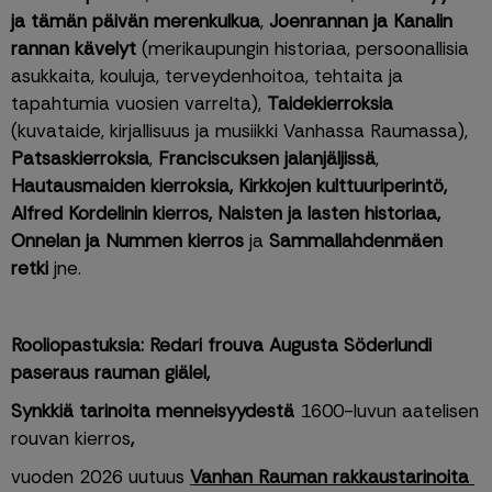
ja tämän päivän merenkulkua
, 
Joenrannan ja Kanalin 
rannan kävelyt
 (merikaupungin historiaa, persoonallisia 
asukkaita, kouluja, terveydenhoitoa, tehtaita ja 
tapahtumia vuosien varrelta), 
Taidekierroksia
(kuvataide, kirjallisuus ja musiikki Vanhassa Raumassa), 
Patsaskierroksia
,
 Franciscuksen jalanjäljissä
, 
Hautausmaiden kierroksia, Kirkkojen kulttuuriperintö, 
Alfred Kordelinin kierros, Naisten ja lasten historiaa, 
Onnelan ja Nummen kierros 
ja 
Sammallahdenmäen 
retki
 jne.
Rooliopastuksia: Redari frouva Augusta Söderlundi 
paseraus rauman giälel, 
Synkkiä tarinoita menneisyydestä 
1600-luvun aatelisen 
rouvan kierros
, 
vuoden 2026 uutuus
Vanhan Rauman rakkaustarinoita