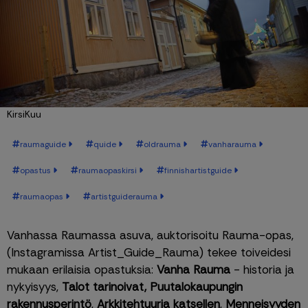
KirsiKuu
raumaguide
quide
oldrauma
vanharauma
opastus
raumaopaskirsi
finnishartistguide
raumaopas
artistguiderauma
Vanhassa Raumassa asuva, auktorisoitu Rauma-opas, 
(Instagramissa Artist_Guide_Rauma) tekee toiveidesi 
mukaan erilaisia opastuksia: 
Vanha Rauma
 - historia ja 
nykyisyys, 
Talot tarinoivat, Puutalokaupungin 
rakennusperintö
, 
Arkkitehtuuria katsellen
, 
Menneisyyden 