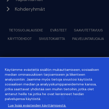
Kohderyhmät
TIETOSUOJALAUSEKE
EVÄSTEET
SAAVUTETTAVUUS
KÄYTTÖEHDOT
SIVUSTOKARTTA
PALVELUNTARJOAJA
Powered by
Käytämme evästeitä sisällön mukauttamiseen, sosiaalisen
median ominaisuuksien tarjoamiseen ja liikenteen
analysointiin. Jaamme myös tietoja sivustosi käytöstä
sosiaalisen median ja analyysikumppaneidemme kanssa,
© 2026 townbase
jotka saattavat yhdistää sen muihin tietoihin, jotka olet
antanut heille tai jotka he ovat keränneet heidän
palvelujensa käytöstä.
Lue lisää evästeiden käyttämisestä.