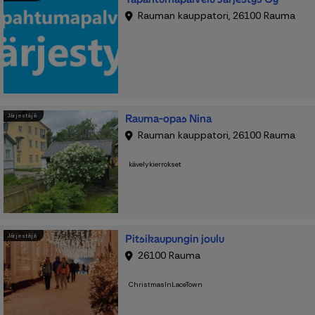
Rauman kauppatori, 26100 Rauma
Rauma-opas Nina
Järjestäjä
Rauman kauppatori, 26100 Rauma
kävelykierrokset
Pitsikaupungin joulu
Järjestäjä
26100 Rauma
ChristmasInLaceTown