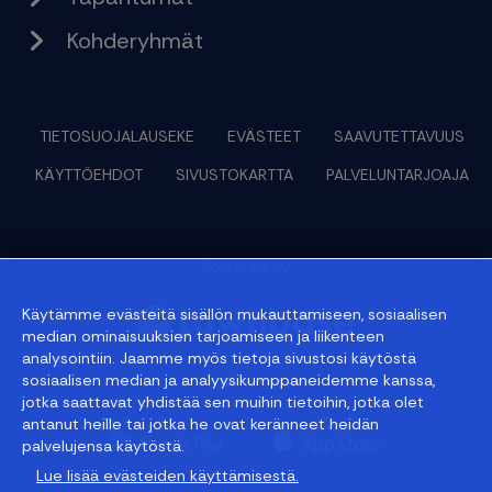
Kohderyhmät
TIETOSUOJALAUSEKE
EVÄSTEET
SAAVUTETTAVUUS
KÄYTTÖEHDOT
SIVUSTOKARTTA
PALVELUNTARJOAJA
Powered by
Käytämme evästeitä sisällön mukauttamiseen, sosiaalisen
median ominaisuuksien tarjoamiseen ja liikenteen
analysointiin. Jaamme myös tietoja sivustosi käytöstä
sosiaalisen median ja analyysikumppaneidemme kanssa,
© 2026 townbase
jotka saattavat yhdistää sen muihin tietoihin, jotka olet
antanut heille tai jotka he ovat keränneet heidän
palvelujensa käytöstä.
Lue lisää evästeiden käyttämisestä.