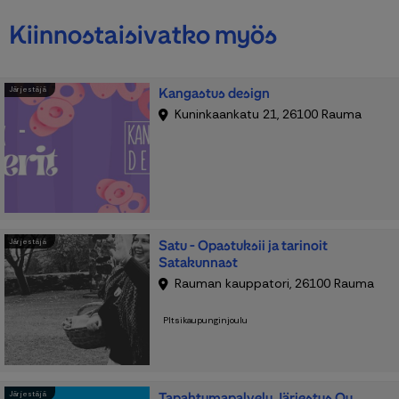
Kiinnostaisivatko myös
Kangastus design
Järjestäjä
Kuninkaankatu 21, 26100 Rauma
Satu - Opastuksii ja tarinoit
Järjestäjä
Satakunnast
Rauman kauppatori, 26100 Rauma
PItsikaupunginjoulu
Tapahtumapalvelu Järjestys Oy
Järjestäjä