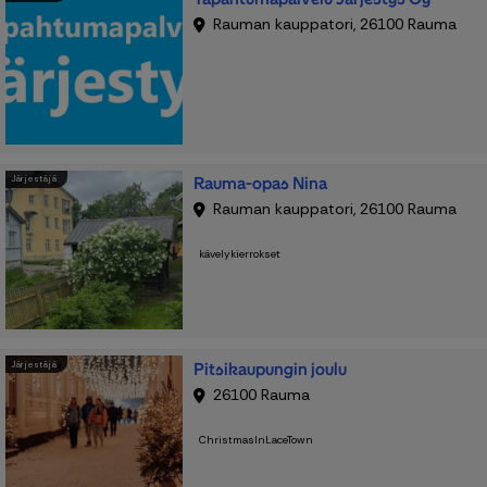
Rauman kauppatori, 26100 Rauma
Rauma-opas Nina
Järjestäjä
Rauman kauppatori, 26100 Rauma
kävelykierrokset
Pitsikaupungin joulu
Järjestäjä
26100 Rauma
ChristmasInLaceTown