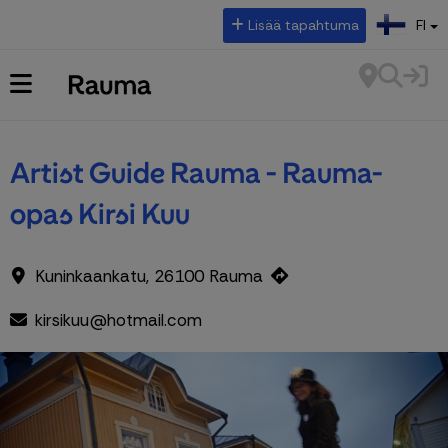
Valitse kieli:
Lisää tapahtuma
FI
Artist Guide Rauma - Rauma-
opas Kirsi Kuu
Kuninkaankatu, 26100 Rauma
kirsikuu@hotmail.com