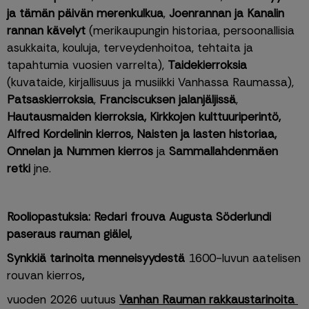
ja tämän päivän merenkulkua
, 
Joenrannan ja Kanalin 
rannan kävelyt
 (merikaupungin historiaa, persoonallisia 
asukkaita, kouluja, terveydenhoitoa, tehtaita ja 
tapahtumia vuosien varrelta), 
Taidekierroksia
(kuvataide, kirjallisuus ja musiikki Vanhassa Raumassa), 
Patsaskierroksia
,
 Franciscuksen jalanjäljissä
, 
Hautausmaiden kierroksia, Kirkkojen kulttuuriperintö, 
Alfred Kordelinin kierros, Naisten ja lasten historiaa, 
Onnelan ja Nummen kierros 
ja 
Sammallahdenmäen 
retki
 jne.
Rooliopastuksia: Redari frouva Augusta Söderlundi 
paseraus rauman giälel, 
Synkkiä tarinoita menneisyydestä 
1600-luvun aatelisen 
rouvan kierros
, 
vuoden 2026 uutuus
Vanhan Rauman rakkaustarinoita