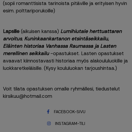
(sopii romanttisista tarinoista pitäville ja erityisen hyvin 
esim. polttariporukoille)
Lapsille
 (aikuisen kanssa) 
Lumihiutale herttuattaren 
arvoitus
, 
Kuninkaankartanon etsintäseikkailu, 
Eläinten historiaa Vanhassa Raumassa ja Lasten 
merellinen seikkailu
 -opastukset. Lasten opastukset 
avaavat kiinnostavasti historiaa myös alakoululuokille ja 
luokkaretkeläisille. (Kysy koululuokan tarjoushintaa.)
Voit tilata opastuksen omalle ryhmällesi, tiedustelut 
kirsikuu@hotmail.com
FACEBOOK-SIVU
INSTAGRAM-TILI