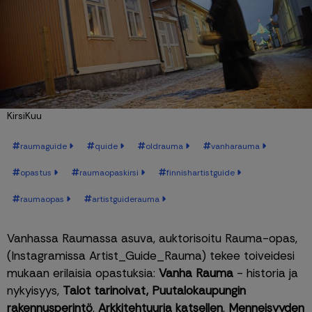
KirsiKuu
raumaguide
quide
oldrauma
vanharauma
opastus
raumaopaskirsi
finnishartistguide
raumaopas
artistguiderauma
Vanhassa Raumassa asuva, auktorisoitu Rauma-opas, 
(Instagramissa Artist_Guide_Rauma) tekee toiveidesi 
mukaan erilaisia opastuksia: 
Vanha Rauma
 - historia ja 
nykyisyys, 
Talot tarinoivat, Puutalokaupungin 
rakennusperintö
, 
Arkkitehtuuria katsellen
, 
Menneisyyden 