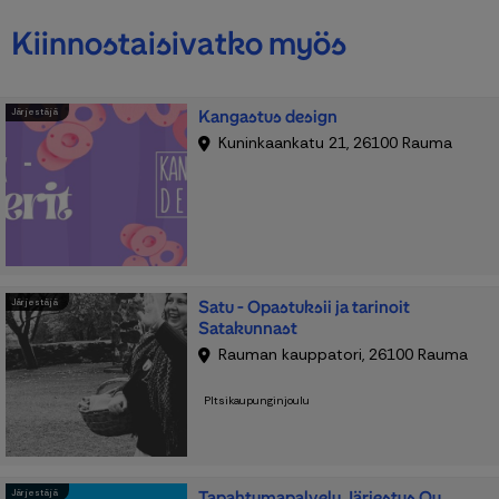
Kiinnostaisivatko myös
Kangastus design
Järjestäjä
Kuninkaankatu 21, 26100 Rauma
Satu - Opastuksii ja tarinoit
Järjestäjä
Satakunnast
Rauman kauppatori, 26100 Rauma
PItsikaupunginjoulu
Tapahtumapalvelu Järjestys Oy
Järjestäjä