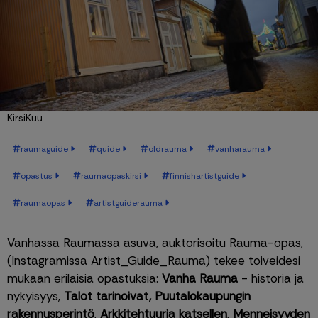
KirsiKuu
raumaguide
quide
oldrauma
vanharauma
opastus
raumaopaskirsi
finnishartistguide
raumaopas
artistguiderauma
Vanhassa Raumassa asuva, auktorisoitu Rauma-opas, 
(Instagramissa Artist_Guide_Rauma) tekee toiveidesi 
mukaan erilaisia opastuksia: 
Vanha Rauma
 - historia ja 
nykyisyys, 
Talot tarinoivat, Puutalokaupungin 
rakennusperintö
, 
Arkkitehtuuria katsellen
, 
Menneisyyden 