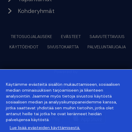
Kohderyhmät
TIETOSUOJALAUSEKE
EVÄSTEET
SAAVUTETTAVUUS
KÄYTTÖEHDOT
SIVUSTOKARTTA
PALVELUNTARJOAJA
Powered by
Käytämme evästeitä sisällön mukauttamiseen, sosiaalisen
median ominaisuuksien tarjoamiseen ja liikenteen
analysointiin. Jaamme myös tietoja sivustosi käytöstä
sosiaalisen median ja analyysikumppaneidemme kanssa,
© 2026 townbase
jotka saattavat yhdistää sen muihin tietoihin, jotka olet
antanut heille tai jotka he ovat keränneet heidän
palvelujensa käytöstä.
Lue lisää evästeiden käyttämisestä.