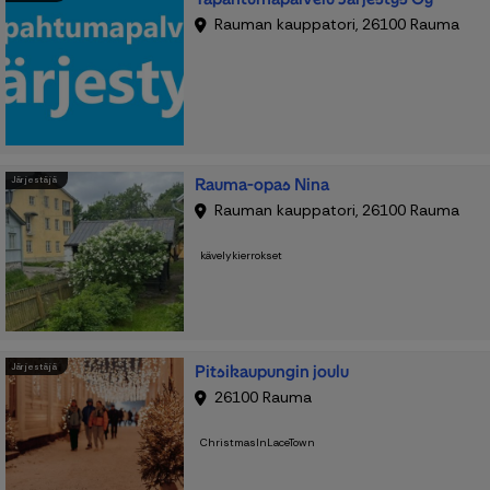
Rauman kauppatori, 26100 Rauma
Rauma-opas Nina
Järjestäjä
Rauman kauppatori, 26100 Rauma
kävelykierrokset
Pitsikaupungin joulu
Järjestäjä
26100 Rauma
ChristmasInLaceTown