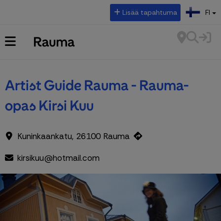
Valitse kieli:
Lisää tapahtuma
FI
Artist Guide Rauma - Rauma-
opas Kirsi Kuu
Kuninkaankatu, 26100 Rauma
kirsikuu@hotmail.com