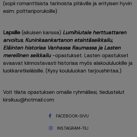
(sopii romanttisista tarinoista pitäville ja erityisen hyvin 
esim. polttariporukoille)
Lapsille
 (aikuisen kanssa) 
Lumihiutale herttuattaren 
arvoitus
, 
Kuninkaankartanon etsintäseikkailu, 
Eläinten historiaa Vanhassa Raumassa ja Lasten 
merellinen seikkailu
 -opastukset. Lasten opastukset 
avaavat kiinnostavasti historiaa myös alakoululuokille ja 
luokkaretkeläisille. (Kysy koululuokan tarjoushintaa.)
Voit tilata opastuksen omalle ryhmällesi, tiedustelut 
kirsikuu@hotmail.com
FACEBOOK-SIVU
INSTAGRAM-TILI