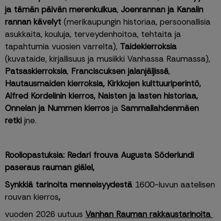
ja tämän päivän merenkulkua
, 
Joenrannan ja Kanalin 
rannan kävelyt
 (merikaupungin historiaa, persoonallisia 
asukkaita, kouluja, terveydenhoitoa, tehtaita ja 
tapahtumia vuosien varrelta), 
Taidekierroksia
(kuvataide, kirjallisuus ja musiikki Vanhassa Raumassa), 
Patsaskierroksia
,
 Franciscuksen jalanjäljissä
, 
Hautausmaiden kierroksia, Kirkkojen kulttuuriperintö, 
Alfred Kordelinin kierros, Naisten ja lasten historiaa, 
Onnelan ja Nummen kierros 
ja 
Sammallahdenmäen 
retki
 jne.
Rooliopastuksia: Redari frouva Augusta Söderlundi 
paseraus rauman giälel, 
Synkkiä tarinoita menneisyydestä 
1600-luvun aatelisen 
rouvan kierros
, 
vuoden 2026 uutuus
Vanhan Rauman rakkaustarinoita